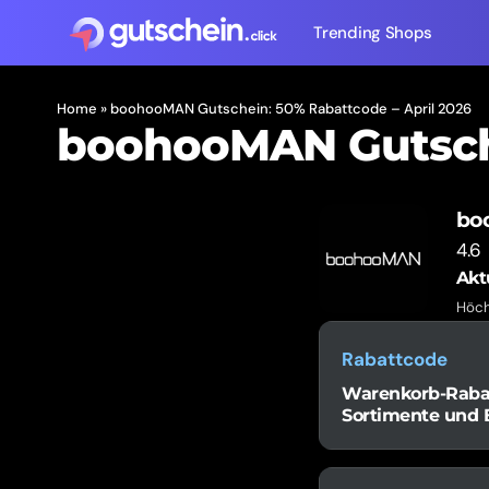
Trending Shops
Home
»
boohooMAN Gutschein: 50% Rabattcode – April 2026
boohooMAN Gutsche
bo
4.6
Akt
Höch
Rabattcode
Warenkorb-Rabatt
Sortimente und