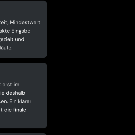
zeit, Mindestwert
akte Eingabe
ezielt und
äufe.
t erst im
Sie deshalb
n. Ein klarer
 die finale