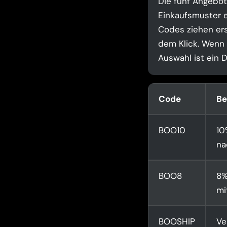
Die fünf Angebot
Einkaufsmuster e
Codes ziehen ers
dem Klick. Wenn I
Auswahl ist ein 
Code
Be
BOO10
10
na
BOO8
8%
mi
BOOSHIP
Ve