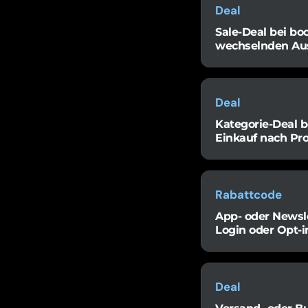
Deal
Sale-Deal bei bo
wechselnden Au
Deal
Kategorie-Deal 
Einkauf nach Pr
Rabattcode
App- oder Newsl
Login oder Opt-i
Deal