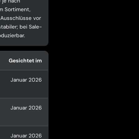
 je nach
m Sortiment,
 Ausschlüsse vor
tabiler; bei Sale-
duzierbar.
Gesichtet im
Januar 2026
Januar 2026
Januar 2026