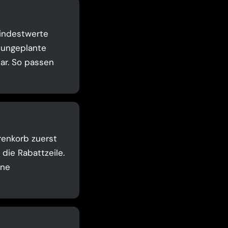
Mindestwerte
t ungeplante
ar. So passen
renkorb zuerst
die Rabattzeile.
ine