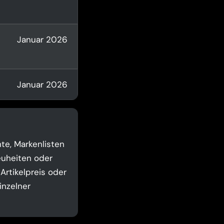
Januar 2026
Januar 2026
te, Markenlisten
euheiten oder
 Artikelpreis oder
inzelner