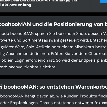
undle-Deal bei boohooMAN, abhängig von
d Aktionsumfang
 boohooMAN und die Positionierung vo
tcode boohooMAN sparen Sie bei einem Shop, dessen Vor
twerte und Sortimentsauswahl gesteuert wird. Entscheid
gulärer Ware, Sale-Artikeln oder einem Mischkorb besteh
ig Ausnahmen definieren. Prüfen Sie vor dem Checkout 
ob ein Login erforderlich ist. So wird der Endpreis plan
orb nachvollziehbar sichtbar.
ei boohooMAN: so entstehen Warenkörb
i boohooMAN hängt davon ab, wie Kunden Produkte finde
en oder Empfehlungen. Daraus entstehen entweder fokuss