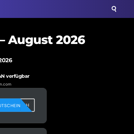
– August 2026
2026
N verfügbar
n.com
6R1V00QRH
UTSCHEIN