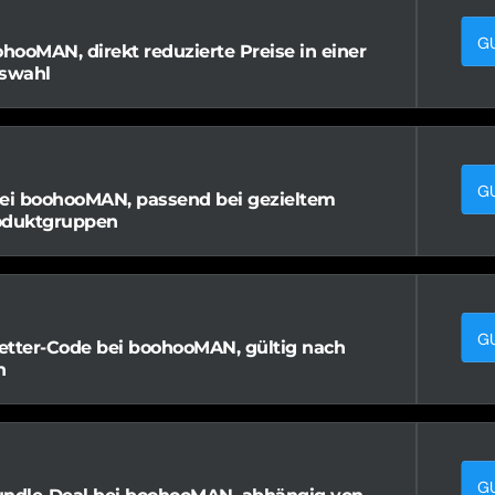
G
ohooMAN, direkt reduzierte Preise in einer
swahl
G
bei boohooMAN, passend bei gezieltem
oduktgruppen
G
etter-Code bei boohooMAN, gültig nach
n
G