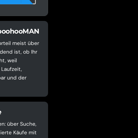
n boohooMAN
teil meist über
end ist, ob Ihr
t, weil
Laufzeit,
bar und der
e
n: über Suche,
ierte Käufe mit