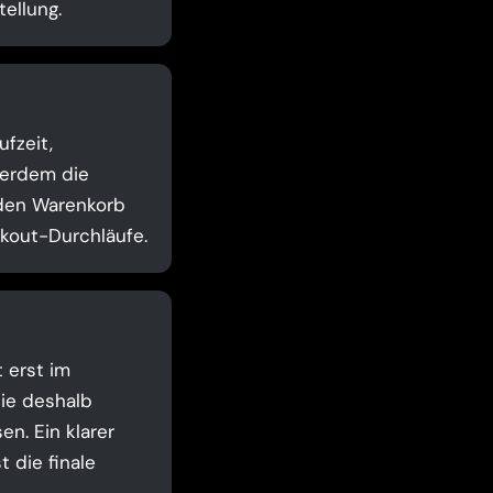
ellung.
ufzeit,
ßerdem die
 den Warenkorb
ckout-Durchläufe.
t erst im
Sie deshalb
n. Ein klarer
 die finale