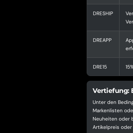
DRESHIP
Ve
Ve
DREAPP
Ap
erf
DRE15
15%
Vertiefung:
Unter den Beding
Markenlisten ode
Neuheiten oder be
Artikelpreis ode