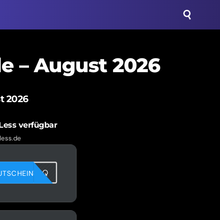
de – August 2026
t 2026
Less verfügbar
less.de
4HZK4ZX4Q
UTSCHEIN