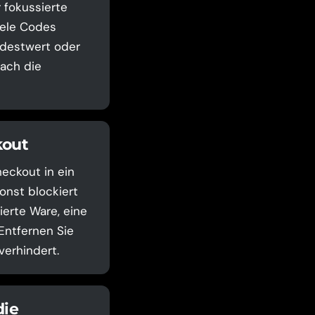
 fokussierte
iele Codes
indestwert oder
ach die
kout
eckout in ein
onst blockiert
ierte Ware, eine
Entfernen Sie
verhindert.
die