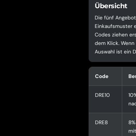
Übersicht
Die fünf Angebot
Einkaufsmuster e
Codes ziehen ers
dem Klick. Wenn I
Auswahl ist ein 
Code
Be
DRE10
10%
na
DRE8
8% 
mit