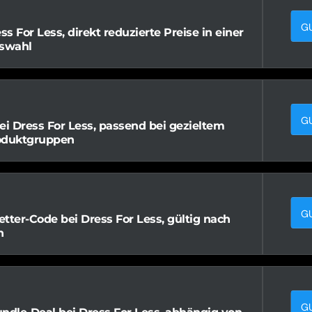
G
ss For Less, direkt reduzierte Preise in einer
swahl
G
ei Dress For Less, passend bei gezieltem
oduktgruppen
G
tter-Code bei Dress For Less, gültig nach
n
G