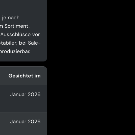
 je nach
m Sortiment,
 Ausschlüsse vor
tabiler; bei Sale-
produzierbar.
Gesichtet im
Januar 2026
Januar 2026