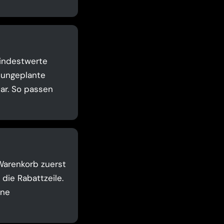
Mindestwerte
t ungeplante
ar. So passen
Warenkorb zuerst
die Rabattzeile.
ine