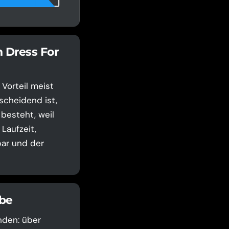
n Dress For
Vorteil meist
scheidend ist,
 besteht, weil
Laufzeit,
bar und der
rbe
nden: über