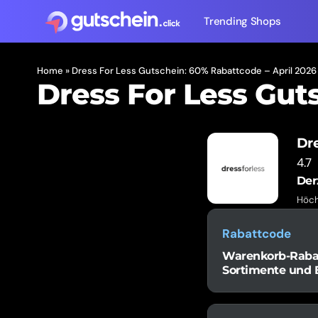
Trending Shops
Home
»
Dress For Less Gutschein: 60% Rabattcode – April 2026
Dress For Less Gut
Dre
4.7
Der
Höch
Rabattcode
Warenkorb-Rabatt
Sortimente und