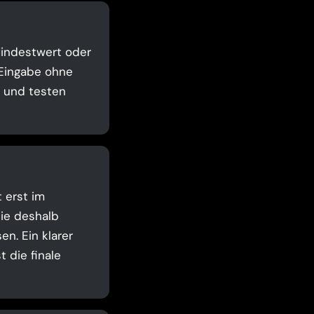
 Mindestwert oder
 Eingabe ohne
t und testen
t erst im
Sie deshalb
n. Ein klarer
 die finale