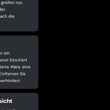
greifen nur,
der
ach die
n ein
onst blockiert
ierte Ware, eine
Entfernen Sie
verhindert.
sicht