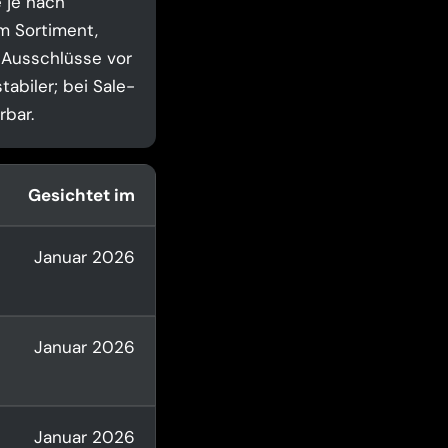
 je nach
m Sortiment,
 Ausschlüsse vor
tabiler; bei Sale-
rbar.
Gesichtet im
Januar 2026
Januar 2026
Januar 2026