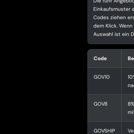
Die fünf Angebot
Einkaufsmuster e
Codes ziehen ers
dem Klick. Wenn I
Auswahl ist ein 
Code
Be
GOV10
10
na
GOV8
8%
mi
GOVSHIP
Ve