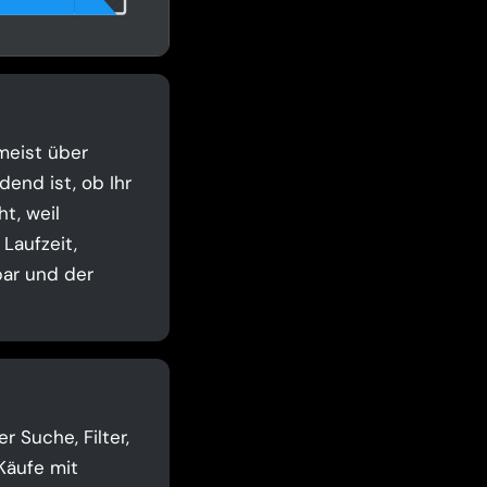
meist über
end ist, ob Ihr
t, weil
Laufzeit,
bar und der
 Suche, Filter,
Käufe mit