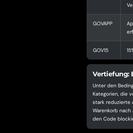
Ve
GOVAPP
Ap
er
GOV15
15
Vertiefung:
Unter den Beding
Kategorien, die 
stark reduzierte 
Warenkorb nach A
den Code blockie