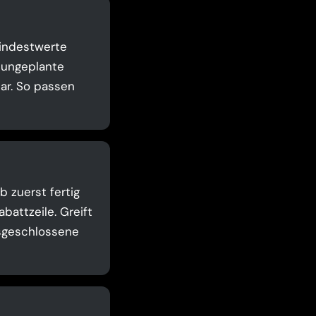
Mindestwerte
t ungeplante
ar. So passen
 zuerst fertig
attzeile. Greift
usgeschlossene