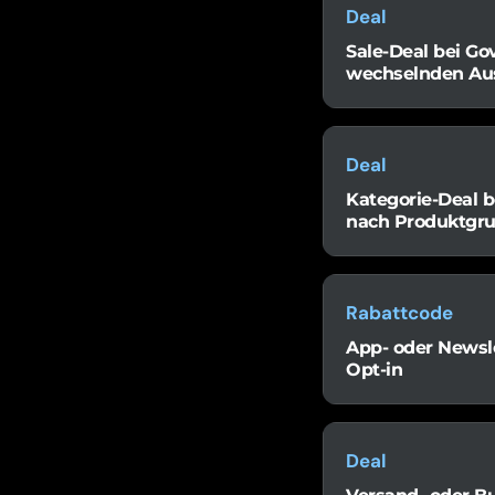
Deal
Sale-Deal bei Gov
wechselnden Au
Deal
Kategorie-Deal b
nach Produktgr
Rabattcode
App- oder Newsle
Opt-in
Deal