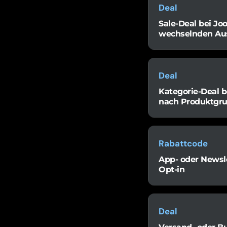
Deal
Sale-Deal bei Joo
wechselnden Au
Deal
Kategorie-Deal b
nach Produktgr
Rabattcode
App- oder Newsle
Opt-in
Deal