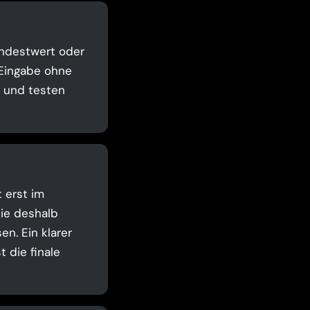
Mindestwert oder
 Eingabe ohne
t und testen
t erst im
Sie deshalb
n. Ein klarer
 die finale