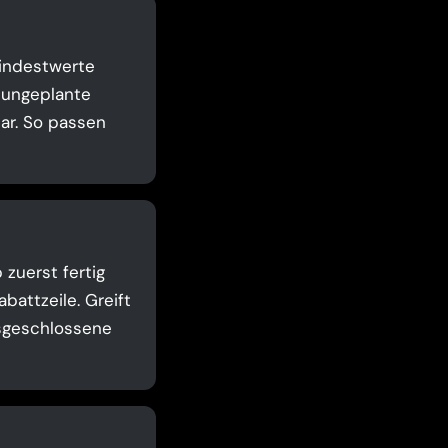
Mindestwerte
t ungeplante
ar. So passen
zuerst fertig
attzeile. Greift
usgeschlossene