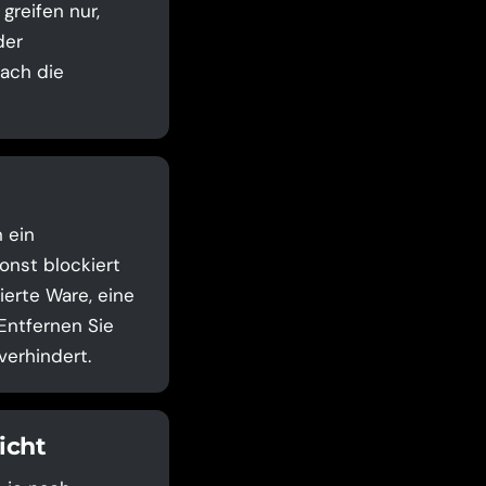
greifen nur,
der
ach die
 ein
onst blockiert
ierte Ware, eine
Entfernen Sie
verhindert.
icht