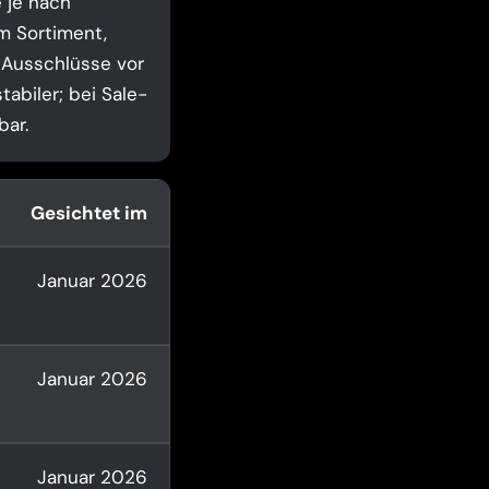
 je nach
m Sortiment,
 Ausschlüsse vor
tabiler; bei Sale-
bar.
Gesichtet im
Januar 2026
Januar 2026
Januar 2026