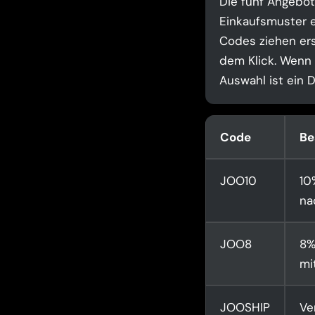
Die fünf Angebot
Einkaufsmuster e
Codes ziehen ers
dem Klick. Wenn I
Auswahl ist ein 
Code
Be
JOO10
10
na
JOO8
8%
mi
JOOSHIP
Ve