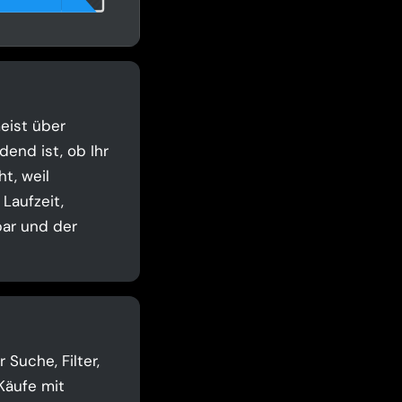
eist über
end ist, ob Ihr
t, weil
Laufzeit,
bar und der
Suche, Filter,
Käufe mit