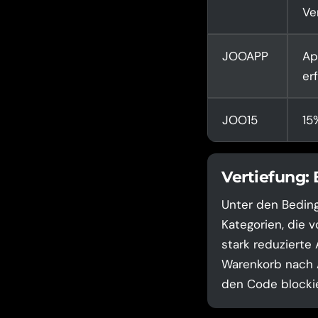
Ve
JOOAPP
Ap
er
JOO15
15
Vertiefung:
Unter den Beding
Kategorien, die 
stark reduzierte 
Warenkorb nach A
den Code blockie