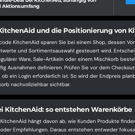
ndle-Deal bei KitchenAid, abhängig von
d Aktionsumfang
KitchenAid und die Positionierung von K
code KitchenAid sparen Sie bei einem Shop, dessen Vort
twerte und Sortimentsauswahl gesteuert wird. Entscheid
gulärer Ware, Sale-Artikeln oder einem Mischkorb besteh
ig Ausnahmen definieren. Prüfen Sie vor dem Checkout 
ob ein Login erforderlich ist. So wird der Endpreis plan
orb nachvollziehbar sichtbar.
ei KitchenAid: so entstehen Warenkörbe
i KitchenAid hängt davon ab, wie Kunden Produkte finde
en oder Empfehlungen. Daraus entstehen entweder fokuss