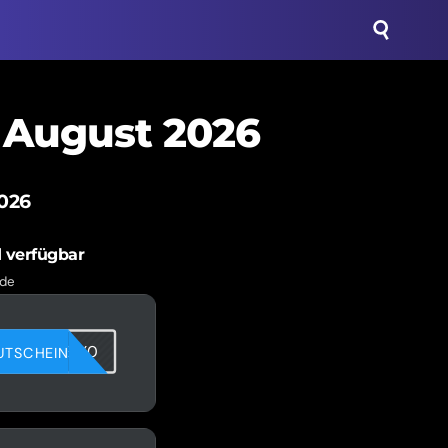
 August 2026
026
 verfügbar
.de
ZJPY5EIX0
UTSCHEIN