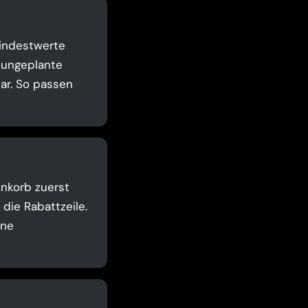
Mindestwerte
t ungeplante
ar. So passen
enkorb zuerst
die Rabattzeile.
ine