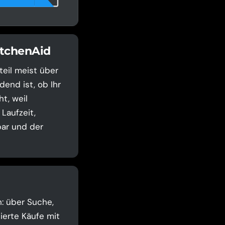
itchenAid
eil meist über
end ist, ob Ihr
t, weil
Laufzeit,
bar und der
n: über Suche,
ierte Käufe mit