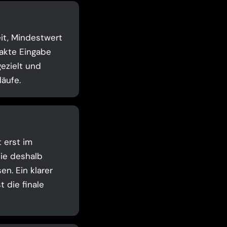
eit, Mindestwert
akte Eingabe
ezielt und
äufe.
t erst im
Sie deshalb
n. Ein klarer
 die finale