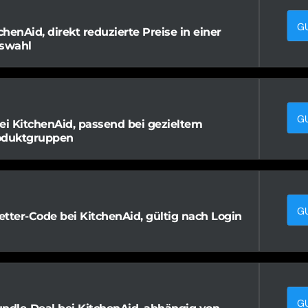
G
chenAid, direkt reduzierte Preise in einer
swahl
G
ei KitchenAid, passend bei gezieltem
oduktgruppen
G
tter-Code bei KitchenAid, gültig nach Login
G