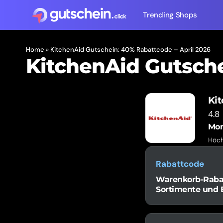
Trending Shops
Home
»
KitchenAid Gutschein: 40% Rabattcode – April 2026
KitchenAid Gutsch
Ki
4.8
Mom
Höch
Rabattcode
Warenkorb-Rabatt
Sortimente und