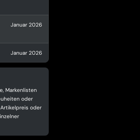
Januar 2026
Januar 2026
e, Markenlisten
euheiten oder
 Artikelpreis oder
inzelner