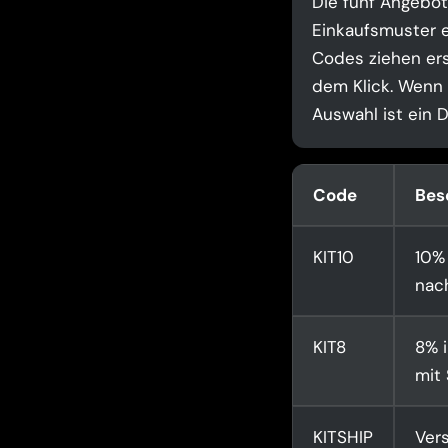
Die fünf Angebot
Einkaufsmuster e
Codes ziehen ers
dem Klick. Wenn I
Auswahl ist ein 
Code
Bes
KIT10
10% 
nac
KIT8
8% 
mit 
KITSHIP
Ver