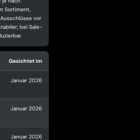
 je nach
m Sortiment,
 Ausschlüsse vor
tabiler; bei Sale-
uzierbar.
Gesichtet im
Januar 2026
Januar 2026
Januar 2026