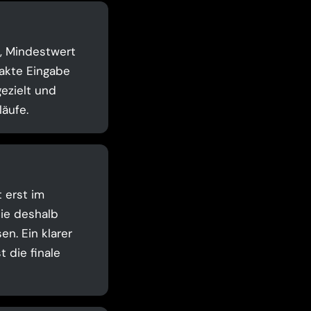
t, Mindestwert
akte Eingabe
ezielt und
äufe.
t erst im
Sie deshalb
n. Ein klarer
 die finale