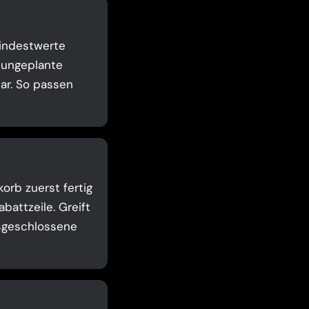
Mindestwerte
t ungeplante
ar. So passen
orb zuerst fertig
attzeile. Greift
usgeschlossene