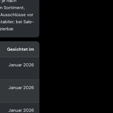
 je nach
m Sortiment,
 Ausschlüsse vor
tabiler; bei Sale-
ierbar.
Gesichtet im
Januar 2026
Januar 2026
Januar 2026