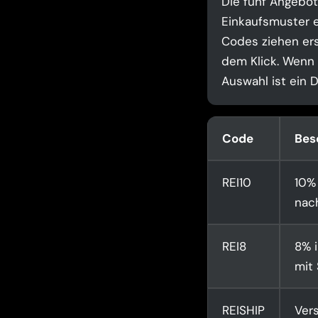
Die fünf Angebot
Einkaufsmuster e
Codes ziehen ers
dem Klick. Wenn I
Auswahl ist ein D
Code
Bes
REI10
10% 
nac
REI8
8% 
mit 
REISHIP
Ver