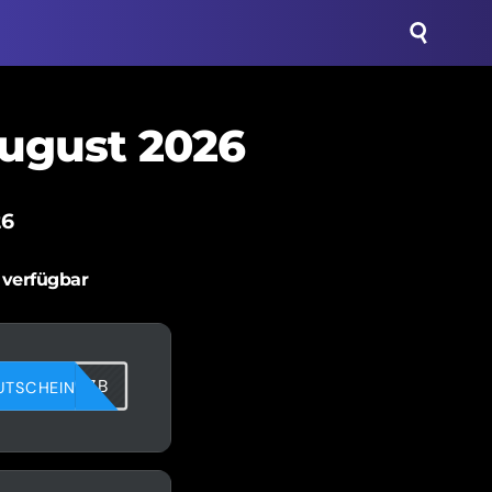
August 2026
26
 verfügbar
JN03PGWZB
UTSCHEIN