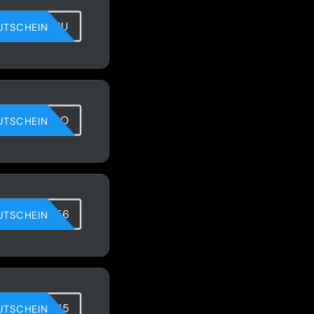
1NIAQ8K2U
UTSCHEIN
FTEUFLIBO
UTSCHEIN
G0X26V0E6
UTSCHEIN
DIDFBKJN5
UTSCHEIN