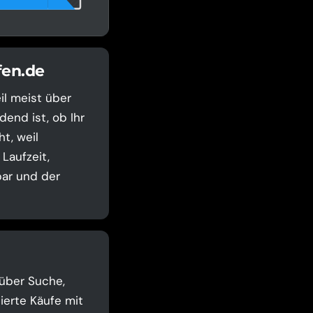
fen.de
il meist über
end ist, ob Ihr
t, weil
Laufzeit,
bar und der
 über Suche,
ierte Käufe mit