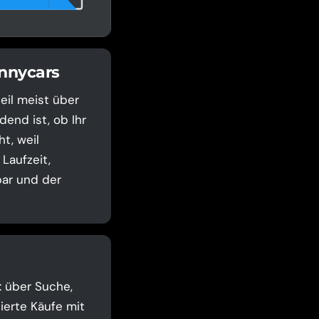
unnycars
eil meist über
end ist, ob Ihr
t, weil
Laufzeit,
bar und der
: über Suche,
ierte Käufe mit