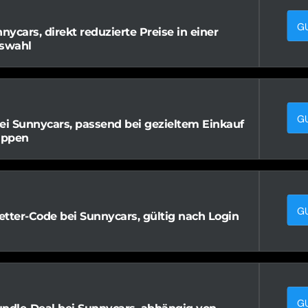
G
nycars, direkt reduzierte Preise in einer
swahl
G
ei Sunnycars, passend bei gezieltem Einkauf
uppen
G
tter-Code bei Sunnycars, gültig nach Login
G