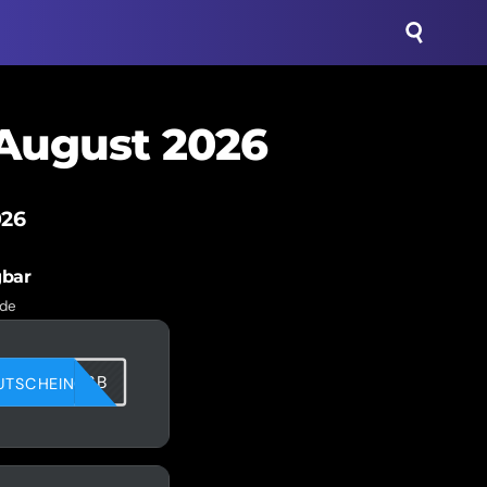
 August 2026
026
gbar
.de
3QXRFCM6B
UTSCHEIN