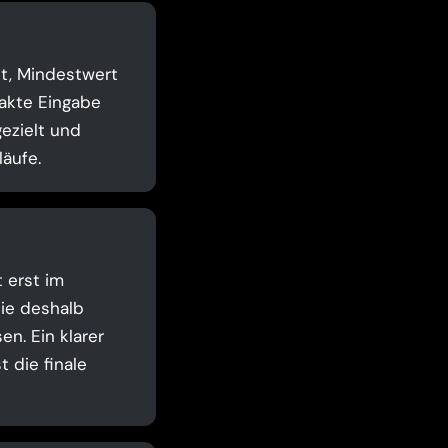
it, Mindestwert
akte Eingabe
ezielt und
äufe.
t erst im
Sie deshalb
n. Ein klarer
 die finale