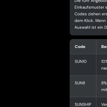
Die fünf Angebot
Einkaufsmuster e
Codes ziehen ers
dem Klick. Wenn I
Auswahl ist ein 
Code
Be
SUN10
10%
na
SUN8
8%
mit
SUNSHIP
Ve