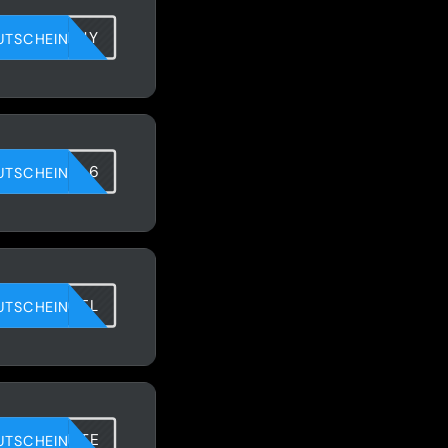
SXQP4KLUY
UTSCHEIN
LXPOB58L6
UTSCHEIN
PJ899KOEL
UTSCHEIN
GYPQ5ULTE
UTSCHEIN