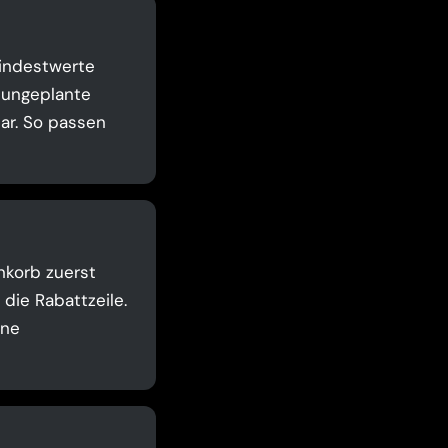
Mindestwerte
t ungeplante
ar. So passen
nkorb zuerst
die Rabattzeile.
ine