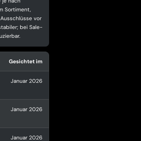
 je nach
m Sortiment,
 Ausschlüsse vor
tabiler; bei Sale-
zierbar.
Gesichtet im
Januar 2026
Januar 2026
Januar 2026