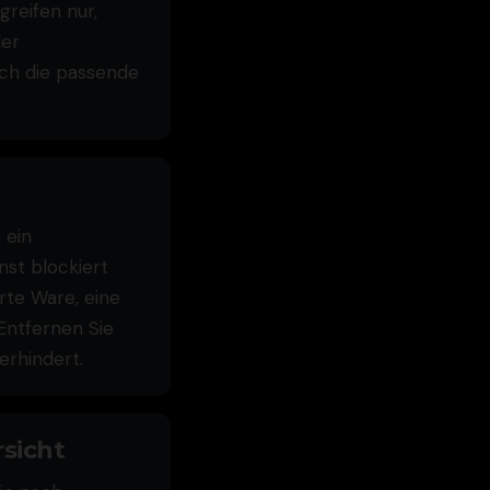
reifen nur,
der
ach die passende
 ein
nst blockiert
rte Ware, eine
Entfernen Sie
erhindert.
sicht