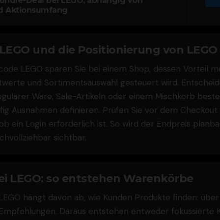
undle-Deal bei LEGO, abhängig von
d Aktionsumfang
LEGO und die Positionierung von LEGO
code LEGO sparen Sie bei einem Shop, dessen Vorteil m
twerte und Sortimentsauswahl gesteuert wird. Entscheide
gulärer Ware, Sale-Artikeln oder einem Mischkorb besteh
ig Ausnahmen definieren. Prüfen Sie vor dem Checkout L
b ein Login erforderlich ist. So wird der Endpreis planb
hvollziehbar sichtbar.
ei LEGO: so entstehen Warenkörbe
 LEGO hängt davon ab, wie Kunden Produkte finden: über S
Empfehlungen. Daraus entstehen entweder fokussierte 