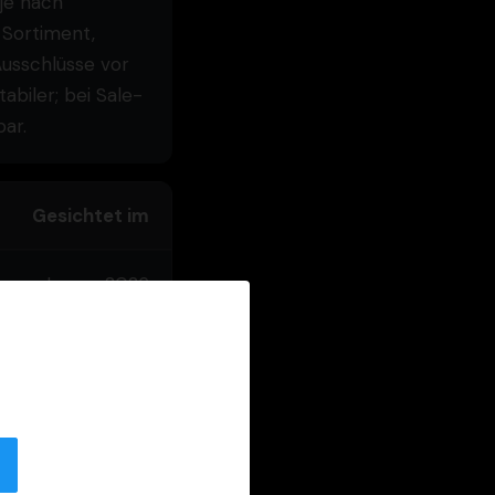
je nach
 Sortiment,
Ausschlüsse vor
abiler; bei Sale-
ar.
Gesichtet im
Januar 2026
×
Januar 2026
Januar 2026