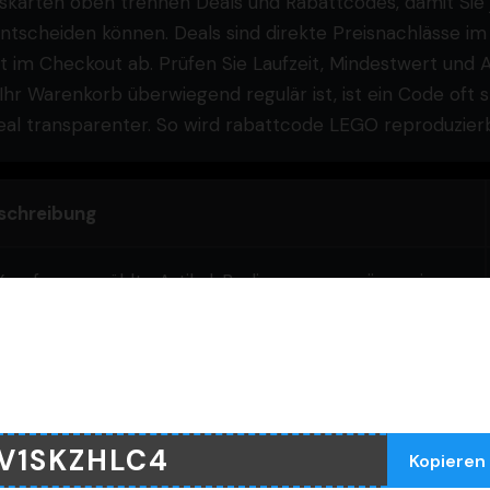
skarten oben trennen Deals und Rabattcodes, damit Sie 
ntscheiden können. Deals sind direkte Preisnachlässe im
t im Checkout ab. Prüfen Sie Laufzeit, Mindestwert und 
hr Warenkorb überwiegend regulär ist, ist ein Code oft st
Deal transparenter. So wird rabattcode LEGO reproduzierb
schreibung
 auf ausgewählte Artikel, Bedingungen variieren je
ch Kategorie
LEGO-2
 im Warenkorb auf reguläre Ware, nicht kombinierbar
Nutze diesen Gutscheincode
 Sale
V1SKZHLC4
Kopieren
rsandvorteil ab Mindestwert, abhängig von