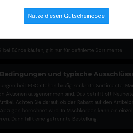
rsandoption und Land
Nutze diesen Gutscheincode
p Aktion auf eine Auswahl, Login oder App Nutzung
orderlich
 bei Bündelkäufen, gilt nur für definierte Sortimente
 Bedingungen und typische Ausschlüss
ungen bei LEGO stehen häufig konkrete Sortimente, Mar
von Aktionen ausgenommen sind. Das betrifft oft Neuheit
Artikel. Achten Sie darauf, ob der Rabatt auf den Artikelp
bzügen berechnet wird. In Mischkörben kann ein einzel
ren. Dann hilft eine getrennte Bestellung.