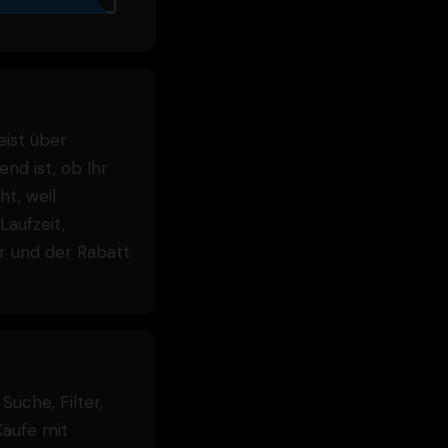
eist über
nd ist, ob Ihr
t, weil
aufzeit,
ar und der Rabatt
uche, Filter,
Käufe mit