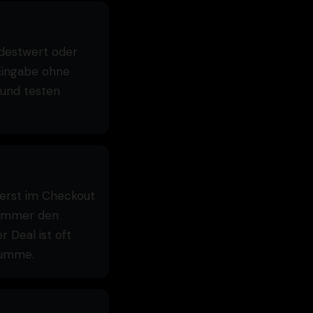
ndestwert oder
Eingabe ohne
 und testen
t erst im Checkout
b immer den
r Deal ist oft
 Summe.