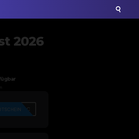
st 2026
fügbar
m
C6771FTBC
UTSCHEIN