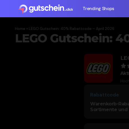
Trending Shops
Home
»
LEGO Gutschein: 40% Rabattcode – April 2026
LEGO Gutschein: 4
LE
Akt
Höch
Rabattcode
Warenkorb-Rabatt
Sortimente und