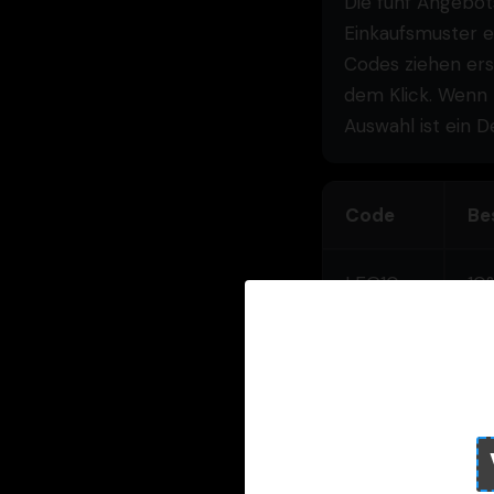
Die fünf Angebot
Einkaufsmuster e
Codes ziehen ers
dem Klick. Wenn I
Auswahl ist ein 
Code
Be
LEG10
10%
na
LEG8
8%
mit
LEGSHIP
Ve