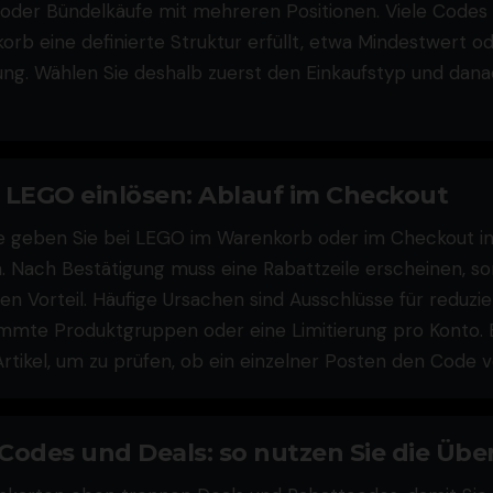
 oder Bündelkäufe mit mehreren Positionen. Viele Codes g
rb eine definierte Struktur erfüllt, etwa Mindestwert o
ng. Wählen Sie deshalb zuerst den Einkaufstyp und dan
LEGO einlösen: Ablauf im Checkout
e geben Sie bei LEGO im Warenkorb oder im Checkout in
n. Nach Bestätigung muss eine Rabattzeile erscheinen, so
n Vorteil. Häufige Ursachen sind Ausschlüsse für reduzie
mmte Produktgruppen oder eine Limitierung pro Konto. 
rtikel, um zu prüfen, ob ein einzelner Posten den Code v
odes und Deals: so nutzen Sie die Über