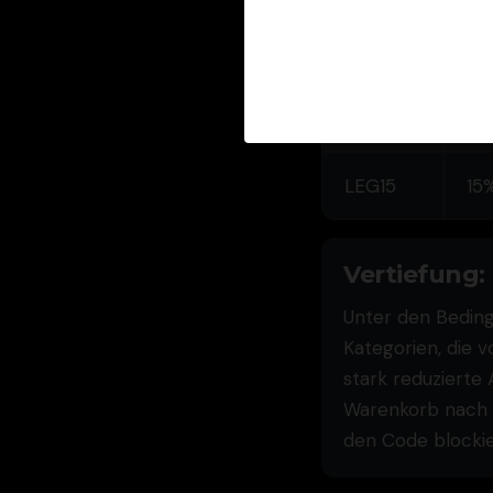
Ve
LEGAPP
Ap
erf
LEG15
15%
Vertiefung:
Unter den Beding
Kategorien, die 
stark reduzierte 
Warenkorb nach A
den Code blockie