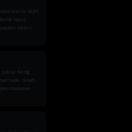
indestwerte nicht
plante teure
 passen Aktion
zuerst fertig
ttzeile. Greift
sgeschlossene