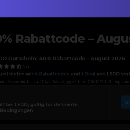
0% Rabattcode – Augu
GO Gutschein: 40% Rabattcode – August 2026
4.5
uell bieten wir
4
Rabattcodes
und
1
Deal
von LEGO ver
ste Ersparnis: bis zu 40% • Zuletzt geprüft am 06/08/2026 •
lego.co
G
 bei LEGO, gültig für definierte
 Bedingungen