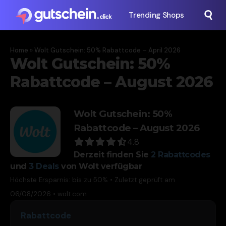
Trending Shops
Home
»
Wolt Gutschein: 50% Rabattcode – April 2026
Wolt Gutschein: 50%
Rabattcode – August 2026
Wolt Gutschein: 50%
Rabattcode – August 2026
4.8
Derzeit finden Sie
2
Rabattcodes
und
3
Deals
von Wolt verfügbar
Höchste Ersparnis: bis zu 50% • Zuletzt geprüft am
06/08/2026 •
wolt.com
Rabattcode