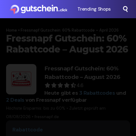
Trending Shops
Home
»
Fressnapf Gutschein: 60% Rabattcode – April 2026
Fressnapf Gutschein: 60%
Rabattcode – August 2026
Fressnapf Gutschein: 60%
Rabattcode – August 2026
4.6
Heute gibt es
3
Rabattcodes
und
2
Deals
von Fressnapf verfügbar
Höchste Ersparnis: bis zu 60% • Zuletzt geprüft am
08/08/2026 •
fressnapf.de
Rabattcode