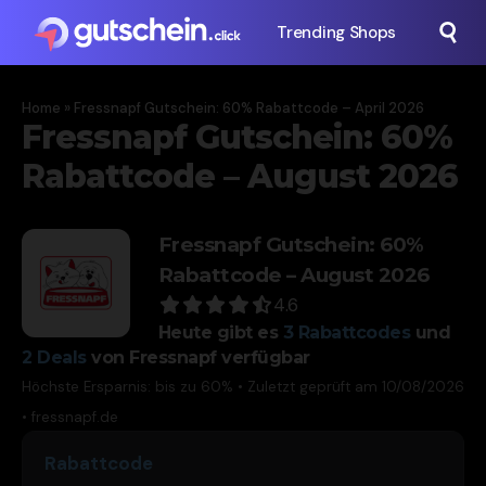
Trending Shops
Home
»
Fressnapf Gutschein: 60% Rabattcode – April 2026
Fressnapf Gutschein: 60%
Rabattcode – August 2026
Fressnapf Gutschein: 60%
Rabattcode – August 2026
4.6
Heute gibt es
3
Rabattcodes
und
2
Deals
von Fressnapf verfügbar
Höchste Ersparnis: bis zu 60% • Zuletzt geprüft am 10/08/2026
•
fressnapf.de
Rabattcode