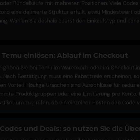
 oder Bündelkäufe mit mehreren Positionen. Viele Codes g
rb eine definierte Struktur erfüllt, etwa Mindestwert o
ng. Wählen Sie deshalb zuerst den Einkaufstyp und dan
 Temu einlösen: Ablauf im Checkout
 geben Sie bei Temu im Warenkorb oder im Checkout in
n. Nach Bestätigung muss eine Rabattzeile erscheinen, so
n Vorteil. Häufige Ursachen sind Ausschlüsse für reduzie
mmte Produktgruppen oder eine Limitierung pro Konto. 
rtikel, um zu prüfen, ob ein einzelner Posten den Code v
odes und Deals: so nutzen Sie die Übe