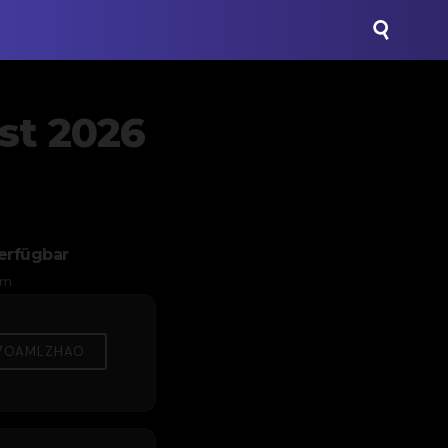
st 2026
erfügbar
om
7OAMLZHAO