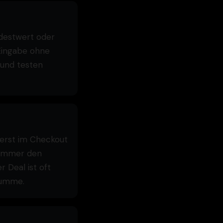
ndestwert oder
Eingabe ohne
 und testen
t erst im Checkout
b immer den
r Deal ist oft
 Summe.