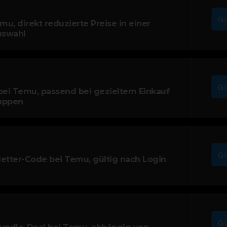
G
mu, direkt reduzierte Preise in einer
uswahl
G
bei Temu, passend bei gezieltem Einkauf
uppen
G
etter-Code bei Temu, gültig nach Login
G