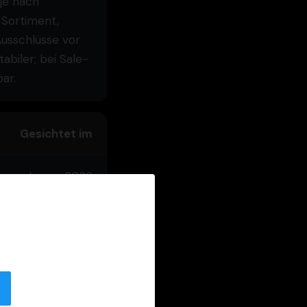
je nach
 Sortiment,
Ausschlüsse vor
abiler; bei Sale-
ar.
Gesichtet im
Januar 2026
×
Januar 2026
Januar 2026