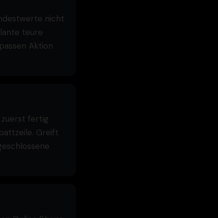
indestwerte nicht
plante teure
 passen Aktion
zuerst fertig
ttzeile. Greift
sgeschlossene