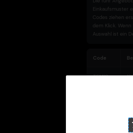
Die fünf Angebot
Einkaufsmuster e
Codes ziehen ers
dem Klick. Wenn I
Auswahl ist ein 
Code
Be
TEM10
10
na
TEM8
8%
mi
TEMSHIP
Ve