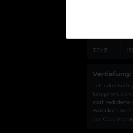
Ve
TEMAPP
Ap
er
TEM15
15
Vertiefung:
Unter den Beding
Kategorien, die 
stark reduzierte 
Warenkorb nach A
den Code blockie