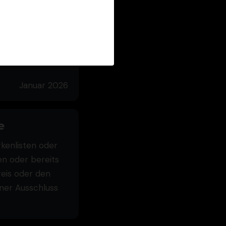
Januar 2026
Januar 2026
e
kenlisten oder
en oder bereits
reis oder den
ner Ausschluss