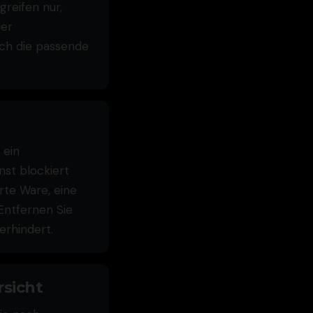
reifen nur,
der
ach die passende
 ein
nst blockiert
rte Ware, eine
Entfernen Sie
erhindert.
rsicht