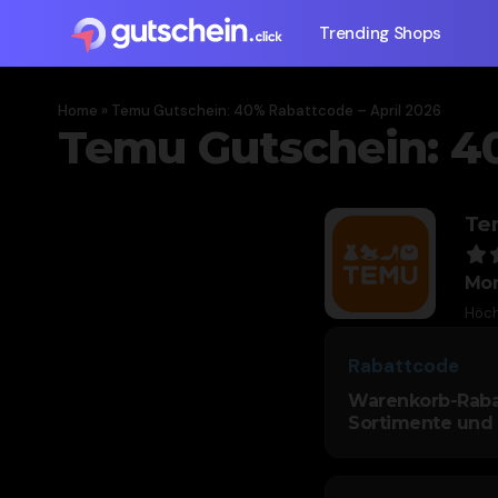
Trending Shops
Home
»
Temu Gutschein: 40% Rabattcode – April 2026
Temu Gutschein: 4
Te
Mo
Höch
Rabattcode
Warenkorb-Rabatt
Sortimente und