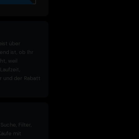
ist über
nd ist, ob Ihr
t, weil
aufzeit,
ar und der Rabatt
uche, Filter,
Käufe mit