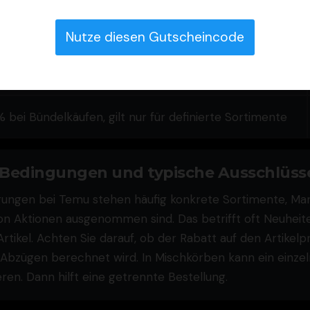
rsandoption und Land
Nutze diesen Gutscheincode
p Aktion auf eine Auswahl, Login oder App Nutzung
forderlich
% bei Bündelkäufen, gilt nur für definierte Sortimente
 Bedingungen und typische Ausschlüss
ungen bei Temu stehen häufig konkrete Sortimente, Mar
von Aktionen ausgenommen sind. Das betrifft oft Neuheit
Artikel. Achten Sie darauf, ob der Rabatt auf den Artikelp
bzügen berechnet wird. In Mischkörben kann ein einzel
ren. Dann hilft eine getrennte Bestellung.