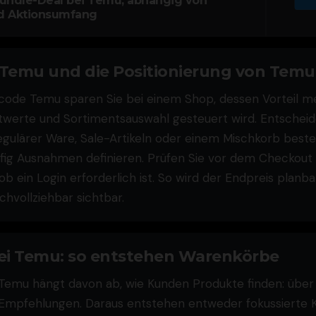
undle-Deal bei Temu, abhängig von
d Aktionsumfang
 Temu und die Positionierung von Temu
code Temu sparen Sie bei einem Shop, dessen Vorteil me
twerte und Sortimentsauswahl gesteuert wird. Entscheide
gulärer Ware, Sale-Artikeln oder einem Mischkorb besteh
ig Ausnahmen definieren. Prüfen Sie vor dem Checkout L
b ein Login erforderlich ist. So wird der Endpreis planb
hvollziehbar sichtbar.
ei Temu: so entstehen Warenkörbe
 Temu hängt davon ab, wie Kunden Produkte finden: über S
Empfehlungen. Daraus entstehen entweder fokussierte 