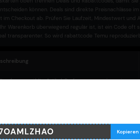
skarten oben trennen Deals und Rabattcodes, damit Sie 
ntscheiden können. Deals sind direkte Preisnachlässe im
t im Checkout ab. Prüfen Sie Laufzeit, Mindestwert und 
hr Warenkorb überwiegend regulär ist, ist ein Code oft st
Deal transparenter. So wird rabattcode Temu reproduzierb
schreibung
% auf ausgewählte Artikel, Bedingungen variieren je
ch Kategorie
Temu-1
 im Warenkorb auf reguläre Ware, nicht kombinierbar
Nutze diesen Gutscheincode
t Sale
7OAMLZHAO
Kopieren
rsandvorteil ab Mindestwert, abhängig von