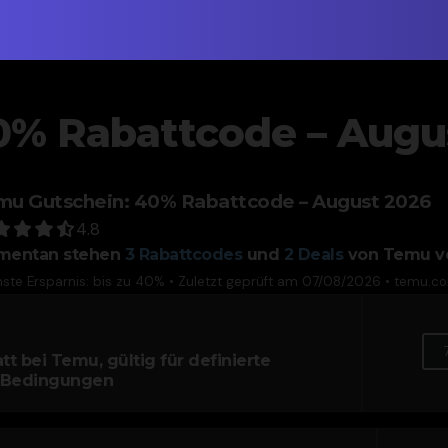
0% Rabattcode – Augu
mu Gutschein: 40% Rabattcode – August 2026
4.8
mentan stehen
3
Rabattcodes
und
2
Deals
von Temu v
ste Ersparnis: bis zu 40% • Zuletzt geprüft am 07/08/2026 •
temu.c
 bei Temu, gültig für definierte
 Bedingungen