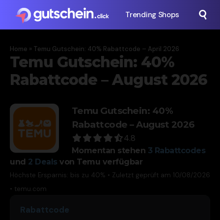
Trending Shops
Home
»
Temu Gutschein: 40% Rabattcode – April 2026
Temu Gutschein: 40%
Rabattcode – August 2026
Temu Gutschein: 40%
Rabattcode – August 2026
4.8
Momentan stehen
3
Rabattcodes
und
2
Deals
von Temu verfügbar
Höchste Ersparnis: bis zu 40% • Zuletzt geprüft am 10/08/2026
•
temu.com
Rabattcode